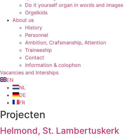
Do it yourself organ in words and images
Orgelkids
About us
History
Personnel
Ambition, Crafsmanship, Attention
Traineeship
Contact
Information & colophon
Vacancies and Interships
EN
NL
DE
FR
Projecten
Helmond, St. Lambertuskerk