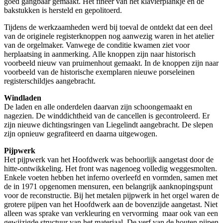
goed gangbaar gemaakt. Het fineer van het klavierplankje en de
bakstukken is hersteld en gepolitoerd.
Tijdens de werkzaamheden werd bij toeval de ontdekt dat een deel
van de originele registerknoppen nog aanwezig waren in het atelier
van de orgelmaker. Vanwege de conditie kwamen ziet voor
herplaatsing in aanmerking. Alle knoppen zijn naar historisch
voorbeeld nieuw van pruimenhout gemaakt. In de knoppen zijn naar
voorbeeld van de historische exemplaren nieuwe porseleinen
registerschildjes aangebracht.
Windladen
De laden en alle onderdelen daarvan zijn schoongemaakt en
nagezien. De winddichtheid van de cancellen is gecontroleerd. Er
zijn nieuwe dichtingsringen van Liegelindt aangebracht. De slepen
zijn opnieuw gegrafiteerd en daarna uitgewogen.
Pijpwerk
Het pijpwerk van het Hoofdwerk was behoorlijk aangetast door de
hitte-ontwikkeling. Het front was nagenoeg volledig weggesmolten.
Enkele voeten hebben het inferno overleefd en vormden, samen met
de in 1971 opgenomen mensuren, een belangrijk aanknopingspunt
voor de reconstructie. Bij het metalen pijpwerk in het orgel waren de
grotere pijpen van het Hoofdwerk aan de bovenzijde aangetast. Niet
alleen was sprake van verkleuring en vervorming maar ook van een
gewijzigde structuur van het materiaal. De verf van de houten pijpen