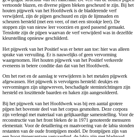
vertoonde blazen, en diverse pijpen bleken gescheurd te zijn. Bij het
houten pijpwerk van het Hoofdwerk is de bladderende verf
verwijderd, zijn de pijpen geschuurd en zijn de lijmnaden en
scheuren hersteld (met een veer, of met een strookje leer). De
stoppen zijn van nieuw leer voorzien en goed passend gemaakt.
Tenslotte zijn de pijpen waarvan de verf verwijderd was in dezelfde
kleurstelling opnieuw geschilderd.
Het pijpwerk van het Positief was er beter aan toe: hier was alleen
sprake van vervuiling. Er is nauwelijks of geen vervorming
waargenomen. Het houten pijpwerk van het Positief verkeerde
eveneens in betere conditie dan dat van het Hoofdwerk.
Om het roet en de aanslag te verwijderen is het metalen pijpwerk
afgewassen. Het pijpwerk is vervolgens hersteld: deukjes en
vervormingen zijn uitgewreven, beschadigde steminrichtingen zijn
hersteld en loszittende baarden en haken zijn aangesoldeerd.
Bij het pijpwerk van het Hoofdwerk was bij een aantal grotere
pijpen het bovenste deel van het corpus gesmolten. Deze corpora
zijn verlengd met materiaal van gelijkaardige samenstelling. Voor de
reconstructie van het front bleken de in 1971 genoteerde mensuren
elementair. Voor de detaillering en maatvoering van de labia stonden
restanten van de oude frontpijpen model. De frontpijpen zijn van
een hoog tinpercentage vervaardigd, de labia zijn met bladgoud