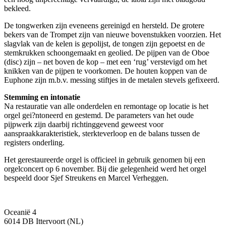
bekleed.
De tongwerken zijn eveneens gereinigd en hersteld. De grotere
bekers van de Trompet zijn van nieuwe bovenstukken voorzien. Het
slagvlak van de kelen is gepolijst, de tongen zijn gepoetst en de
stemkrukken schoongemaakt en geolied. De pijpen van de Oboe
(disc) zijn – net boven de kop – met een ‘rug’ verstevigd om het
knikken van de pijpen te voorkomen. De houten koppen van de
Euphone zijn m.b.v. messing stiftjes in de metalen stevels gefixeerd.
Stemming en intonatie
Na restauratie van alle onderdelen en remontage op locatie is het
orgel gei?ntoneerd en gestemd. De parameters van het oude
pijpwerk zijn daarbij richtinggevend geweest voor
aanspraakkarakteristiek, sterkteverloop en de balans tussen de
registers onderling.
Het gerestaureerde orgel is officieel in gebruik genomen bij een
orgelconcert op 6 november. Bij die gelegenheid werd het orgel
bespeeld door Sjef Streukens en Marcel Verheggen.
Oceanië 4
6014 DB Ittervoort (NL)