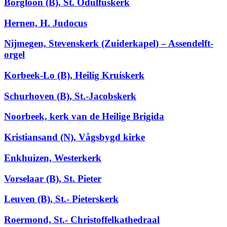
Borgloon (B), St. Odulfuskerk
Hernen, H. Judocus
Nijmegen, Stevenskerk (Zuiderkapel) – Assendelft-
orgel
Korbeek-Lo (B), Heilig Kruiskerk
Schurhoven (B), St.-Jacobskerk
Noorbeek, kerk van de Heilige Brigida
Kristiansand (N), Vågsbygd kirke
Enkhuizen, Westerkerk
Vorselaar (B), St. Pieter
Leuven (B), St.- Pieterskerk
Roermond, St.- Christoffelkathedraal