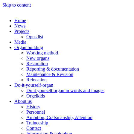
Skip to content
Home
News
Projects
Opus list
Media
Organ building
Working method
New organs
Restoration
Reporting & documentation
Maintenance & Revision
Relocation
Do-it-yourself-organ
Do it yourself organ in words and images
Orgelkids
About us
History
Personnel
Ambition, Crafsmanship, Attention
Traineeship
Contact
Information & colophon