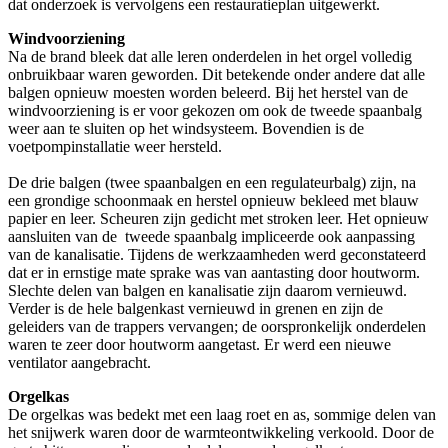
dat onderzoek is vervolgens een restauratieplan uitgewerkt.
Windvoorziening
Na de brand bleek dat alle leren onderdelen in het orgel volledig
onbruikbaar waren geworden. Dit betekende onder andere dat alle
balgen opnieuw moesten worden beleerd. Bij het herstel van de
windvoorziening is er voor gekozen om ook de tweede spaanbalg
weer aan te sluiten op het windsysteem. Bovendien is de
voetpompinstallatie weer hersteld.
De drie balgen (twee spaanbalgen en een regulateurbalg) zijn, na
een grondige schoonmaak en herstel opnieuw bekleed met blauw
papier en leer. Scheuren zijn gedicht met stroken leer. Het opnieuw
aansluiten van de tweede spaanbalg impliceerde ook aanpassing
van de kanalisatie. Tijdens de werkzaamheden werd geconstateerd
dat er in ernstige mate sprake was van aantasting door houtworm.
Slechte delen van balgen en kanalisatie zijn daarom vernieuwd.
Verder is de hele balgenkast vernieuwd in grenen en zijn de
geleiders van de trappers vervangen; de oorspronkelijk onderdelen
waren te zeer door houtworm aangetast. Er werd een nieuwe
ventilator aangebracht.
Orgelkas
De orgelkas was bedekt met een laag roet en as, sommige delen van
het snijwerk waren door de warmteontwikkeling verkoold. Door de