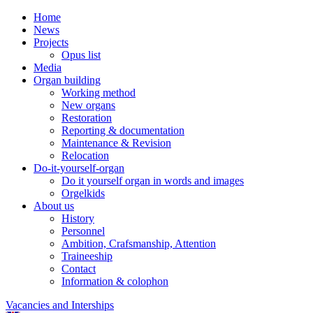
Home
News
Projects
Opus list
Media
Organ building
Working method
New organs
Restoration
Reporting & documentation
Maintenance & Revision
Relocation
Do-it-yourself-organ
Do it yourself organ in words and images
Orgelkids
About us
History
Personnel
Ambition, Crafsmanship, Attention
Traineeship
Contact
Information & colophon
Vacancies and Interships