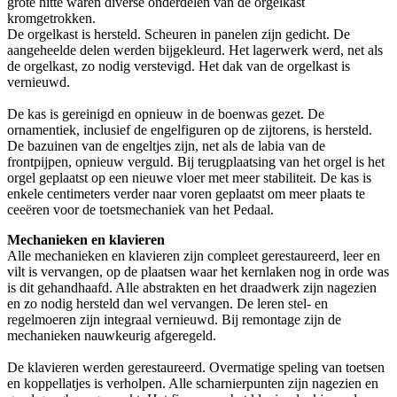
grote hitte waren diverse onderdelen van de orgelkast
kromgetrokken.
De orgelkast is hersteld. Scheuren in panelen zijn gedicht. De
aangeheelde delen werden bijgekleurd. Het lagerwerk werd, net als
de orgelkast, zo nodig verstevigd. Het dak van de orgelkast is
vernieuwd.
De kas is gereinigd en opnieuw in de boenwas gezet. De
ornamentiek, inclusief de engelfiguren op de zijtorens, is hersteld.
De bazuinen van de engeltjes zijn, net als de labia van de
frontpijpen, opnieuw verguld. Bij terugplaatsing van het orgel is het
orgel geplaatst op een nieuwe vloer met meer stabiliteit. De kas is
enkele centimeters verder naar voren geplaatst om meer plaats te
ceeëren voor de toetsmechaniek van het Pedaal.
Mechanieken en klavieren
Alle mechanieken en klavieren zijn compleet gerestaureerd, leer en
vilt is vervangen, op de plaatsen waar het kernlaken nog in orde was
is dit gehandhaafd. Alle abstrakten en het draadwerk zijn nagezien
en zo nodig hersteld dan wel vervangen. De leren stel- en
regelmoeren zijn integraal vernieuwd. Bij remontage zijn de
mechanieken nauwkeurig afgeregeld.
De klavieren werden gerestaureerd. Overmatige speling van toetsen
en koppellatjes is verholpen. Alle scharnierpunten zijn nagezien en