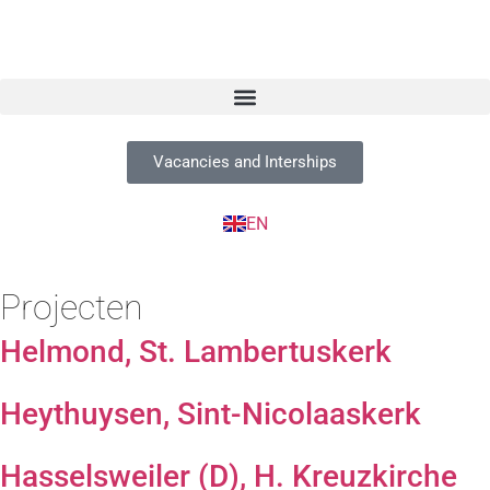
Vacancies and Interships
NL
DE
EN
FR
Projecten
Helmond, St. Lambertuskerk
Heythuysen, Sint-Nicolaaskerk
Hasselsweiler (D), H. Kreuzkirche