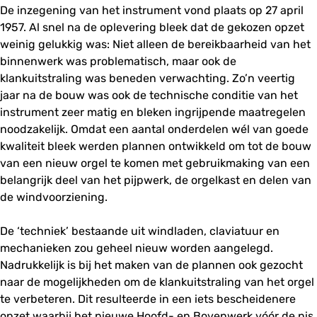
De inzegening van het instrument vond plaats op 27 april
1957. Al snel na de oplevering bleek dat de gekozen opzet
weinig gelukkig was: Niet alleen de bereikbaarheid van het
binnenwerk was problematisch, maar ook de
klankuitstraling was beneden verwachting. Zo’n veertig
jaar na de bouw was ook de technische conditie van het
instrument zeer matig en bleken ingrijpende maatregelen
noodzakelijk. Omdat een aantal onderdelen wél van goede
kwaliteit bleek werden plannen ontwikkeld om tot de bouw
van een nieuw orgel te komen met gebruikmaking van een
belangrijk deel van het pijpwerk, de orgelkast en delen van
de windvoorziening.
De ‘techniek’ bestaande uit windladen, claviatuur en
mechanieken zou geheel nieuw worden aangelegd.
Nadrukkelijk is bij het maken van de plannen ook gezocht
naar de mogelijkheden om de klankuitstraling van het orgel
te verbeteren. Dit resulteerde in een iets bescheidenere
opzet waarbij het nieuwe Hoofd- en Bovenwerk vóór de nis