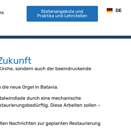
EN
DE
FR
Stellenangebote und
ns
Praktika und Lehrstellen
Zukunft
e Kirche, sondern auch der beeindruckende
a die neue Orgel in Batavia.
edalwindlade durch eine mechanische
staurierungsbedürftig. Diese Arbeiten sollen –
ellen Nachrichten zur geplanten Restaurierung