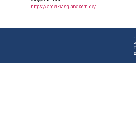
https://orgelklanglandkern.de/
O
6
T
E