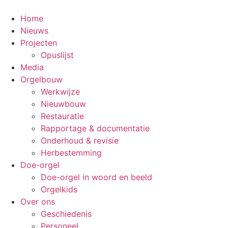
Ga
naar
Home
de
Nieuws
inhoud
Projecten
Opuslijst
Media
Orgelbouw
Werkwijze
Nieuwbouw
Restauratie
Rapportage & documentatie
Onderhoud & revisie
Herbestemming
Doe-orgel
Doe-orgel in woord en beeld
Orgelkids
Over ons
Geschiedenis
Personeel