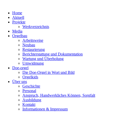
Zum
Inhalt
Home
springen
Aktuell
Projekte
Werkverzeichnis
Media
Orgelbau
Arbeitsweise
Neubau
Restaurierung
Berichterstattung und Dokumentation
Wartung und Überholung
Umwidmung
Doe-orgel
Die Doe-Orgel in Wort und Bild
Orgelkids
Über uns
Geschichte
Personal
Anspruch, Handwerkliches Können, Sorgfalt
Ausbildung
Kontakt
Informationen & Impressum