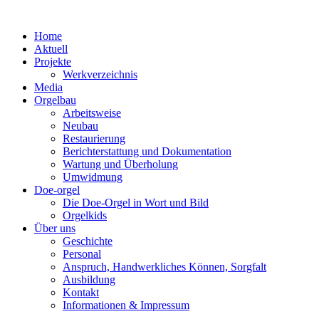
Zum
Inhalt
Home
springen
Aktuell
Projekte
Werkverzeichnis
Media
Orgelbau
Arbeitsweise
Neubau
Restaurierung
Berichterstattung und Dokumentation
Wartung und Überholung
Umwidmung
Doe-orgel
Die Doe-Orgel in Wort und Bild
Orgelkids
Über uns
Geschichte
Personal
Anspruch, Handwerkliches Können, Sorgfalt
Ausbildung
Kontakt
Informationen & Impressum