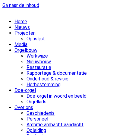
Ga naar de inhoud
Home
Nieuws
Projecten
Opuslijst
Media
Orgelbouw
Werkwijze
Nieuwbouw
Restauratie
Rapportage & documentatie
Onderhoud & revisie
Herbestemming
Doe-orgel
Doe-orgel in woord en beeld
Orgelkids
Over ons
Geschiedenis
Personeel
Ambitie ambacht aandacht
Opleiding