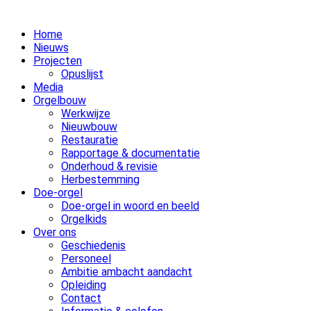
Home
Nieuws
Projecten
Opuslijst
Media
Orgelbouw
Werkwijze
Nieuwbouw
Restauratie
Rapportage & documentatie
Onderhoud & revisie
Herbestemming
Doe-orgel
Doe-orgel in woord en beeld
Orgelkids
Over ons
Geschiedenis
Personeel
Ambitie ambacht aandacht
Opleiding
Contact