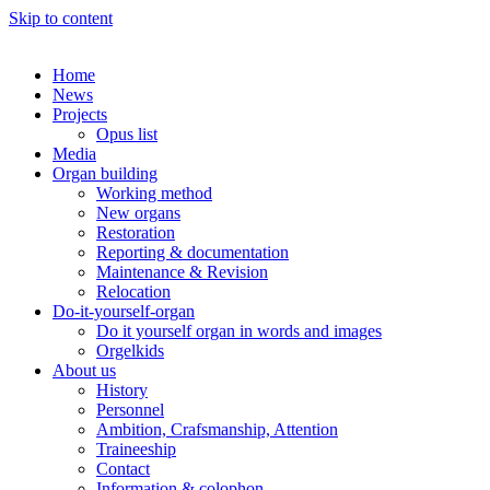
Skip to content
Home
News
Projects
Opus list
Media
Organ building
Working method
New organs
Restoration
Reporting & documentation
Maintenance & Revision
Relocation
Do-it-yourself-organ
Do it yourself organ in words and images
Orgelkids
About us
History
Personnel
Ambition, Crafsmanship, Attention
Traineeship
Contact
Information & colophon