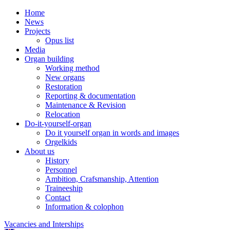
Home
News
Projects
Opus list
Media
Organ building
Working method
New organs
Restoration
Reporting & documentation
Maintenance & Revision
Relocation
Do-it-yourself-organ
Do it yourself organ in words and images
Orgelkids
About us
History
Personnel
Ambition, Crafsmanship, Attention
Traineeship
Contact
Information & colophon
Vacancies and Interships