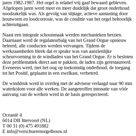
jaren 1982-1987. Het orgel is relatief vrij gaaf bewaard gebleven.
Afgelopen jaren werd meer en meer duidelijk dat groot onderhoud
noodzakelijk was. Als gevolg van slijtage, actieve aantasting door
houtworm en loodcorrosie, was de conditie van het orgel behoorlijk
achteruitgaan.
Naast een integrale schoonmaak werden mechanieken herzien.
Daarnaast werd de regulateurbalg van het Grand Orgue opnieuw
beleerd, alle conducten werden vervangen. Tijdens de
werkzaamheden bleek dat er sprake was van aanzienlijke
scheurvorming in de windladen van het Grand Orgue. Er is besloten
deze problematiek direct aan te pakken, de laden zijn gerestaureerd.
Eveneens werd, met het oog op toekomstig onderhoud, de toegang
tot het Positif, geplaatst in een zwelkast, verbeterd.
De winddruk werd in overleg met de adviseur verlaagd naar 90 mm
waterkolom voor alle werken. De aangetroffen intonatie van vóór
aanvang van de werken werd in de basis gerespecteerd.
Oceanië 4
6014 DB Ittervoort (NL)
T 00 31 (0) 475 491882
E info@verschuerenorgelbouw.nl