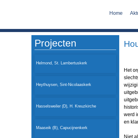
Home
Akt
Projecten
Hou
Helmond, St. Lambertuskerk
Het or
slecht
Heythuysen, Sint-Nicolaaskerk
wijzig
uitgeb
uitgeb
Hasselsweiler (D), H. Kreuzkirche
histor
werd i
en kla
Maaseik (B), Capucijnenkerk
Niet a