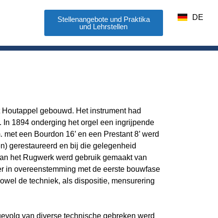
EN
DE
FR
Stellenangebote und Praktika
s
und Lehrstellen
t Houtappel gebouwd. Het instrument had
. In 1894 onderging het orgel een ingrijpende
m. met een Bourdon 16’ en een Prestant 8’ werd
en) gerestaureerd en bij die gelegenheid
 van het Rugwerk werd gebruik gemaakt van
eer in overeenstemming met de eerste bouwfase
wel de techniek, als dispositie, mensurering
 gevolg van diverse technische gebreken werd