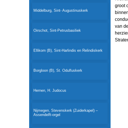
groot 
Middelburg, Sint- Augustinuskerk
binnen
conduc
van de
Oirschot, Sint-Petrusbasiliek
herzi
Strat
Ellikom (B), Sint-Harlindis en Relindiskerk
Borgloon (B), St. Odulfuskerk
Hernen, H. Judocus
Nijmegen, Stevenskerk (Zuiderkapel) –
Assendelft-orgel