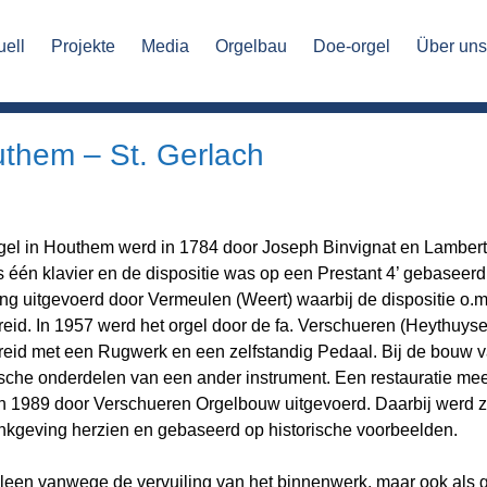
uell
Projekte
Media
Orgelbau
Doe-orgel
Über un
them – St. Gerlach
gel in Houthem werd in 1784 door Joseph Binvignat en Lamber
s één klavier en de dispositie was op een Prestant 4’ gebaseerd
ing uitgevoerd door Vermeulen (Weert) waarbij de dispositie o.
reid. In 1957 werd het orgel door de fa. Verschueren (Heythuys
reid met een Rugwerk en een zelfstandig Pedaal. Bij de bouw
ische onderdelen van een ander instrument. Een restauratie m
n 1989 door Verschueren Orgelbouw uitgevoerd. Daarbij werd zo
nkgeving herzien en gebaseerd op historische voorbeelden.
lleen vanwege de vervuiling van het binnenwerk, maar ook als