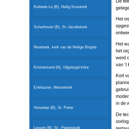
De fee
Korbeek-Lo (B), Heilig Kruiskerk
gelege
Het or
opgest
Schurhoven (B), St.-Jacobskerk
ontwer
Het wa
Noorbeek, kerk van de Heilige Brigida
het or
werd o
van ’t 
Kristiansand (N), Vågsbygd kirke
Kort v
planne
Enkhuizen, Westerkerk
gebrui
modern
in de 
Vorselaar (B), St. Pieter
De tec
oorlog
Leuven (B), St.- Pieterskerk
restau