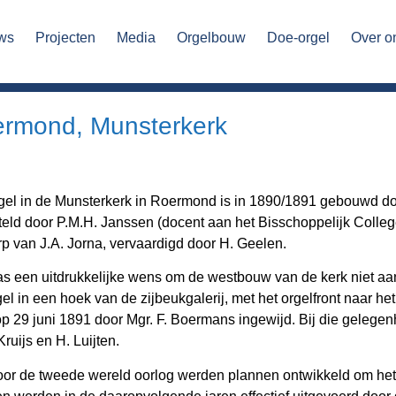
ws
Projecten
Media
Orgelbouw
Doe-orgel
Over o
rmond, Munsterkerk
gel in de Munsterkerk in Roermond is in 1890/1891 gebouwd do
eld door P.M.H. Janssen (docent aan het Bisschoppelijk Colleg
p van J.A. Jorna, vervaardigd door H. Geelen.
s een uitdrukkelijke wens om de westbouw van de kerk niet aan
gel in een hoek van de zijbeukgalerij, met het orgelfront naar h
p 29 juni 1891 door Mgr. F. Boermans ingewijd. Bij die gelege
Kruijs en H. Luijten.
oor de tweede wereld oorlog werden plannen ontwikkeld om het 