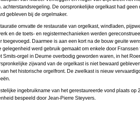
. achterstandsregeling. De oorspronkelijke orgelkast had ge
d gebleven bij de orgelmaker.
tauratie omvatte de restauratie van orgelkast, windladen, pijp
erk en de toets- en registermechanieken werden gereconstrueerd
r toegevoegd. Daarmee is aan een kort na de bouw geuite we
 gelegenheid werd gebruik gemaakt om enkele door Franssen ve
t Smits-orgel in Deurne overbodig geworden waren, in het Roer
spronkelijke zijwand van de orgelkast is niet bewaard gebleven
 van het historische orgelfront. De zwelkast is nieuw vervaar
ieën.
stelijke ingebruikname van het gerestaureerde vond plaats op 2
nheid bespeeld door Jean-Pierre Steyvers.