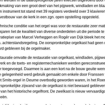
n werden in de daaropvolgende jaren effectief uitgevoerd door 
kmaking van een groot deel van het pijpwerk, windladen en b
 instrument tot stand met 39 registers verdeeld over 3 klaviere
westbouw van de kerk in een zgn. open opstelling opgesteld.
hnische conditie van het orgel was voor de restauratie zeer mat
sjaren liet de kwaliteit van diverse onderdelen uit die periode 
ratieplan van Marcel Verheggen en Rogér van Dijk bleek het moge
. achterstandsregeling. De oorspronkelijke orgelkast had ge
d gebleven bij de orgelmaker.
tauratie omvatte de restauratie van orgelkast, windladen, pijp
erk en de toets- en registermechanieken werden gereconstrueerd
r toegevoegd. Daarmee is aan een kort na de bouw geuite we
 gelegenheid werd gebruik gemaakt om enkele door Franssen ve
t Smits-orgel in Deurne overbodig geworden waren, in het Roer
spronkelijke zijwand van de orgelkast is niet bewaard gebleven
 van het historische orgelfront. De zwelkast is nieuw vervaar
ieën.