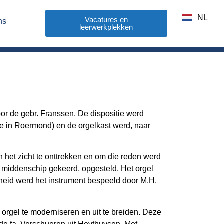
DE
NL
FR
Vacatures en
ns
leerwerkplekken
or de gebr. Franssen. De dispositie werd
e in Roermond) en de orgelkast werd, naar
 het zicht te onttrekken en om die reden werd
et middenschip gekeerd, opgesteld. Het orgel
nheid werd het instrument bespeeld door M.H.
orgel te moderniseren en uit te breiden. Deze