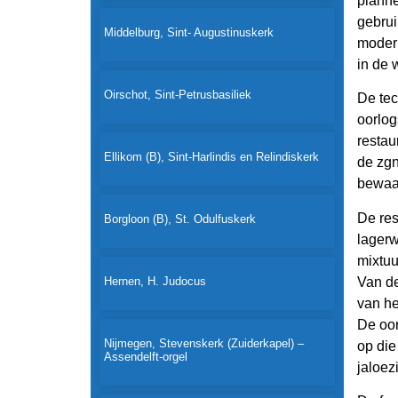
planne
gebrui
Middelburg, Sint- Augustinuskerk
modern
in de 
Oirschot, Sint-Petrusbasiliek
De tec
oorlog
restau
Ellikom (B), Sint-Harlindis en Relindiskerk
de zgn
bewaar
De res
Borgloon (B), St. Odulfuskerk
lagerw
mixtuu
Van de
Hernen, H. Judocus
van he
De oor
Nijmegen, Stevenskerk (Zuiderkapel) –
op die
Assendelft-orgel
jaloez