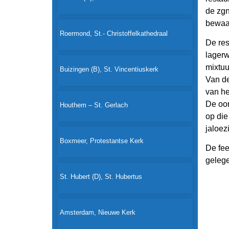
de zgn
bewaar
Roermond, St.- Christoffelkathedraal
De res
lagerw
mixtuu
Buizingen (B), St. Vincentiuskerk
Van de
van he
De oor
Houthem – St. Gerlach
op die
jaloez
Boxmeer, Protestantse Kerk
De fee
gelege
St. Hubert (D), St. Hubertus
Amsterdam, Nieuwe Kerk