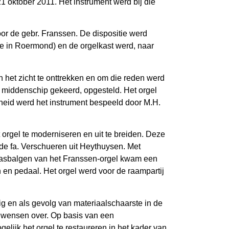
1 oktober 2011. Het instrument werd bij die
or de gebr. Franssen. De dispositie werd
e in Roermond) en de orgelkast werd, naar
 het zicht te onttrekken en om die reden werd
et middenschip gekeerd, opgesteld. Het orgel
nheid werd het instrument bespeeld door M.H.
orgel te moderniseren en uit te breiden. Deze
de fa. Verschueren uit Heythuysen. Met
laasbalgen van het Franssen-orgel kwam een
n en pedaal. Het orgel werd voor de raampartij
ig en als gevolg van materiaalschaarste in de
te wensen over. Op basis van een
lijk het orgel te restaureren in het kader van