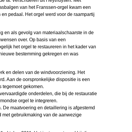
de fa. Verschueren uit Heythuysen. Met
laasbalgen van het Franssen-orgel kwam een
n en pedaal. Het orgel werd voor de raampartij
ig en als gevolg van materiaalschaarste in de
te wensen over. Op basis van een
lijk het orgel te restaureren in het kader van
en nieuwe bestemming gekregen en was
werk en delen van de windvoorziening. Het
. Aan de oorspronkelijke dispositie is een
ns tegemoet gekomen.
rvaardigde onderdelen, die bij de restauratie
mondse orgel te integreren.
. De maatvoering en detaillering is afgestemd
digd met gebruikmaking van de aanwezige