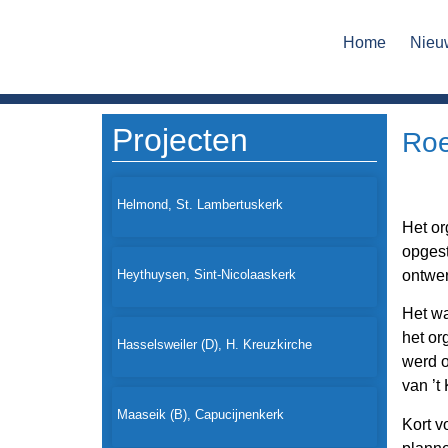
Home
Nieu
Projecten
Roe
Helmond, St. Lambertuskerk
Het or
opgest
Heythuysen, Sint-Nicolaaskerk
ontwer
Het wa
het or
Hasselsweiler (D), H. Kreuzkirche
werd o
van ’t 
Maaseik (B), Capucijnenkerk
Kort v