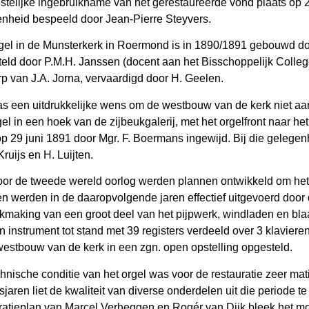
stelijke ingebruikname van het gerestaureerde vond plaats op 2
nheid bespeeld door Jean-Pierre Steyvers.
gel in de Munsterkerk in Roermond is in 1890/1891 gebouwd do
eld door P.M.H. Janssen (docent aan het Bisschoppelijk Colleg
p van J.A. Jorna, vervaardigd door H. Geelen.
s een uitdrukkelijke wens om de westbouw van de kerk niet aan
gel in een hoek van de zijbeukgalerij, met het orgelfront naar h
p 29 juni 1891 door Mgr. F. Boermans ingewijd. Bij die gelege
Kruijs en H. Luijten.
oor de tweede wereld oorlog werden plannen ontwikkeld om het 
n werden in de daaropvolgende jaren effectief uitgevoerd door 
kmaking van een groot deel van het pijpwerk, windladen en b
 instrument tot stand met 39 registers verdeeld over 3 klaviere
westbouw van de kerk in een zgn. open opstelling opgesteld.
hnische conditie van het orgel was voor de restauratie zeer mat
sjaren liet de kwaliteit van diverse onderdelen uit die periode 
ratieplan van Marcel Verheggen en Rogér van Dijk bleek het moge