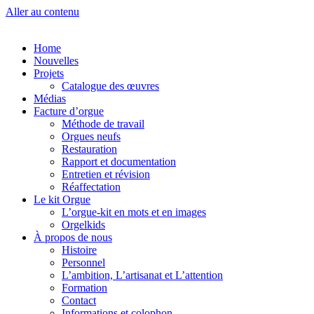
Aller au contenu
Home
Nouvelles
Projets
Catalogue des œuvres
Médias
Facture d’orgue
Méthode de travail
Orgues neufs
Restauration
Rapport et documentation
Entretien et révision
Réaffectation
Le kit Orgue
L’orgue-kit en mots et en images
Orgelkids
À propos de nous
Histoire
Personnel
L’ambition, L’artisanat et L’attention
Formation
Contact
Informations et colophon