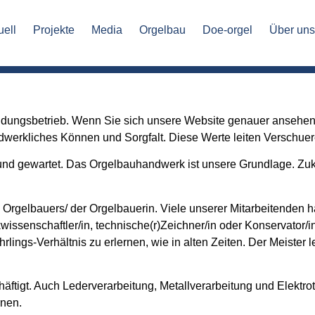
uell
Projekte
Media
Orgelbau
Doe-orgel
Über un
ldungsbetrieb. Wenn Sie sich unsere Website genauer ansehen,
andwerkliches Können und Sorgfalt. Diese Werte leiten Verschue
und gewartet. Das Orgelbauhandwerk ist unsere Grundlage. Zuku
 Orgelbauers/ der Orgelbauerin. Viele unserer Mitarbeitenden ha
issenschaftler/in, technische(r)Zeichner/in oder Konservator/in
lings-Verhältnis zu erlernen, wie in alten Zeiten. Der Meister 
häftigt. Auch Lederverarbeitung, Metallverarbeitung und Elektro
rnen.