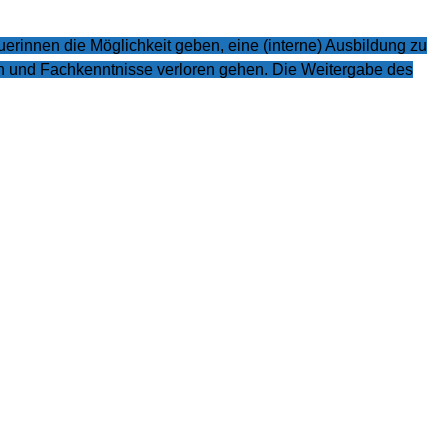
rinnen die Möglichkeit geben, eine (interne) Ausbildung zu
onen und Fachkenntnisse verloren gehen. Die Weitergabe des