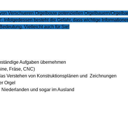
 von Verschueren Orgelbouw potenziellen Orgelbauern/Orgelbaue
rt‘. Infolgedessen besteht die Gefahr, dass wichtige Informati
edeutung. Vielleicht auch für Sie!
enständige Aufgaben übernehmen
ine, Fräse, CNC)
as Verstehen von Konstruktionsplänen und Zeichnungen
er Orgel
den Niederlanden und sogar im Ausland