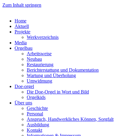
Zum Inhalt springen
Home
Aktuell
Projekte
Werkverzeichnis
Media
Orgelbau
Arbeitsweise
Neubau
Restaurierung
Berichterstattung und Dokumentation
Wartung und Überholung
Umwidmung
Doe-orgel
Die Doe-Orgel in Wort und Bild
Orgelkids
Über uns
Geschichte
Personal
Anspruch, Handwerkliches Können, Sorgfalt
Ausbildung
Kontakt
Informationen & Impressum