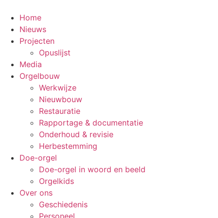
Ga
naar
Home
de
Nieuws
inhoud
Projecten
Opuslijst
Media
Orgelbouw
Werkwijze
Nieuwbouw
Restauratie
Rapportage & documentatie
Onderhoud & revisie
Herbestemming
Doe-orgel
Doe-orgel in woord en beeld
Orgelkids
Over ons
Geschiedenis
Personeel