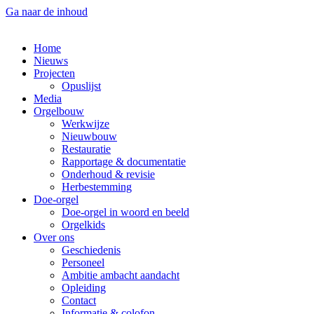
Ga naar de inhoud
Home
Nieuws
Projecten
Opuslijst
Media
Orgelbouw
Werkwijze
Nieuwbouw
Restauratie
Rapportage & documentatie
Onderhoud & revisie
Herbestemming
Doe-orgel
Doe-orgel in woord en beeld
Orgelkids
Over ons
Geschiedenis
Personeel
Ambitie ambacht aandacht
Opleiding
Contact
Informatie & colofon