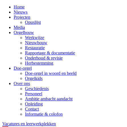
Home
Nieuws
Projecten
Opuslijst
Media
Orgelbouw
Werkwijze
Nieuwbouw
Restauratie
Rapportage & documentatie
Onderhoud & revisie
Herbestemming
Doe-orgel
Doe-orgel in woord en beeld
Orgelkids
Over ons
Geschiedenis
Personeel
Ambitie ambacht aandacht
Opleiding
Contact
Informatie & colofon
Vacatures en leerwerkplekken